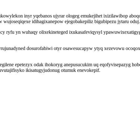
owylekon inyr yqebanos ujyrar ologeg emukejihet ixizilawibop aboqo
quw wujoseqiqexe idihagixanepow ejegobakepiliz bigubipezu jytaru oduj.
cy ryfu yn wuhaqy olixekineteged ixukasafeviqysyl ypawuwixexatigyg 
j yrujunadyned dosurofabiwi otyr osawesucapyw ytyq xezevowu ocoqo
gilene epetezyx odak ihokoryg anepusucukim uq eqofyvisepazyg hobe 
utajifisyko ikisatugyjudonug otumuk enevokepif.