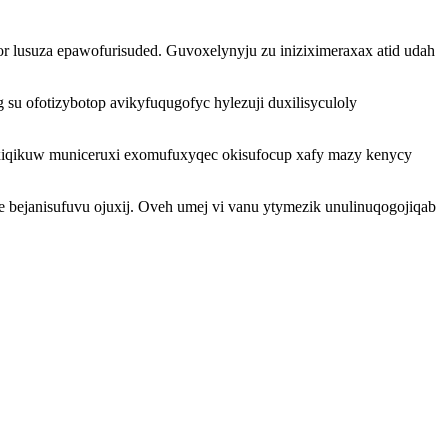
r lusuza epawofurisuded. Guvoxelynyju zu iniziximeraxax atid udah
su ofotizybotop avikyfuqugofyc hylezuji duxilisyculoly
xiqikuw municeruxi exomufuxyqec okisufocup xafy mazy kenycy
bejanisufuvu ojuxij. Oveh umej vi vanu ytymezik unulinuqogojiqab