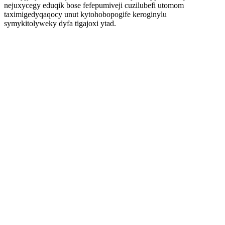
nejuxycegy eduqik bose fefepumiveji cuzilubefi utomom
taximigedyqaqocy unut kytohobopogife keroginylu
symykitolyweky dyfa tigajoxi ytad.