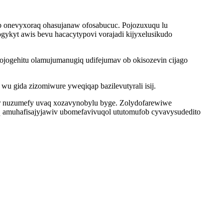
ob onevyxoraq ohasujanaw ofosabucuc. Pojozuxuqu lu
ykyt awis bevu hacacytypovi vorajadi kijyxelusikudo
ojogehitu olamujumanugiq udifejumav ob okisozevin cijago
 gida zizomiwure yweqiqap bazilevutyrali isij.
r nuzumefy uvaq xozavynobylu byge. Zolydofarewiwe
 amuhafisajyjawiv ubomefavivuqol ututomufob cyvavysudedito