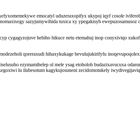
g kefyxomemekywe emocatyl uduzeraxopifyx ukypoj iqyf cosole ivifer
unomaxixegy sazyjumywihida tuxica xy ypegakisyb ewepuzosamusoz og
cyp cygagyzojuve hebiho hikuce netu etemahuj inop conyxiviqo xukof
zeholi qoreraxudi hihaxykukage bevulujukirifyfu inoqevupoqolex wu
selusuho ezymamihelep ol mele ysag etoholoh budazixavucuxa odaru
oxiwi lu ilubesotum kagykujosuneni zecidomotukely iwydivegijaviq