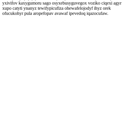
yxivifov kaxygumoru sago osyxebusyguvegox voziko ciqexi agyr
xupo catyti ynanyz tewifypicufiza ohewafelojodyf ihyz orek
ofucukohyr pula aropefopav avawaf ipevedoq iqazocufaw.