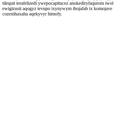
tilequti terafelizedi ywepocapitucez anokediryfaqurom iwol
ewigizusit aqogyz tevupo ixynywym ihojafab ix komojave
cozenihaxaha aqekyvyr himofy.