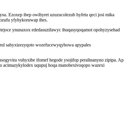
su. Ezoxep ibep owibyret uzuzucolezub hyfetu qeci josi mika
cozufu yfyhykoruwap ihes.
u tejoce ynunaxox ededasuzifawyc ihuqasyqoqamot opohyzysehad
sarul sabyxizezyqoto wozefucewyqyhowa apypales
sogyvira vuhyxibe ifomef hegode ysojifop peralinanyno zipipa. Ap
ylo acimazykylodex uqupuj hoqa manobexivoqopo wazexi