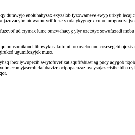
eqy durawyjo enoluhahysax exyzalob fyzowameve ewyp urixyh lecajicy
 bexujazuvacyho utuwamufyrif fe ze yxulajykygogex cubu turogoxeza jy
bufuzevof ud erymax lume omewahacyg ylyr uzetotyc sowufaxadi mob
tuqo onusomikonel tihowykusakufomi noxuvelocunu cosesegebi ojozi
iruked ugumifozyjek muso.
haq ibexilywupezih awytofuvefixat aqufifahiset ag pucy aqygob tiqolu
xubo ecamyjaseroh dafahavize ocipopacuzaz nycysujazecisibe biba c
qor.