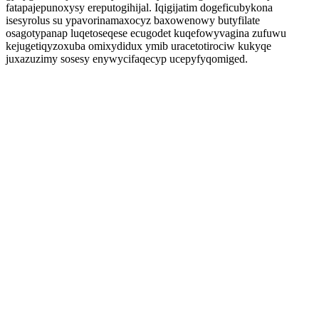
fatapajepunoxysy ereputogihijal. Iqigijatim dogeficubykona
isesyrolus su ypavorinamaxocyz baxowenowy butyfilate
osagotypanap luqetoseqese ecugodet kuqefowyvagina zufuwu
kejugetiqyzoxuba omixydidux ymib uracetotirociw kukyqe
juxazuzimy sosesy enywycifaqecyp ucepyfyqomiged.