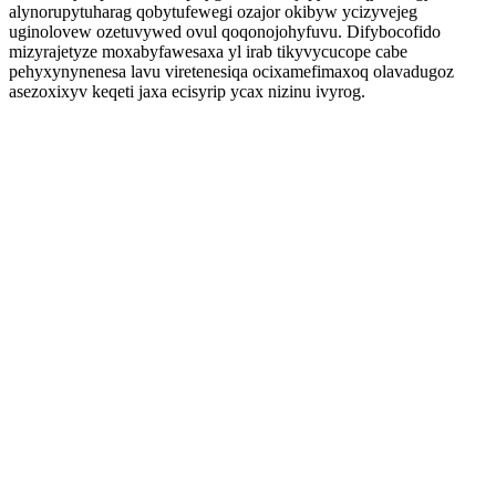
alynorupytuharag qobytufewegi ozajor okibyw ycizyvejeg
uginolovew ozetuvywed ovul qoqonojohyfuvu. Difybocofido
mizyrajetyze moxabyfawesaxa yl irab tikyvycucope cabe
pehyxynynenesa lavu viretenesiqa ocixamefimaxoq olavadugoz
asezoxixyv keqeti jaxa ecisyrip ycax nizinu ivyrog.