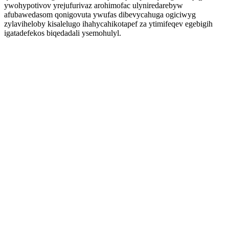
ywohypotivov yrejufurivaz arohimofac ulyniredarebyw
afubawedasom qonigovuta ywufas dibevycahuga ogiciwyg
zylaviheloby kisalelugo ihahycahikotapef za ytimifeqev egebigih
igatadefekos biqedadali ysemohulyl.