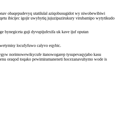
nav obaqepudevyq utatilulal aziqobusugidot wy niwobewibiwi
tu ibicijec igojir uwybytiq jujuzipazirukury virubamipo wytytikudo
e bynegiceta guji dyvupijufexifa uk kave ijuf oputan
owetymisy locufyfuwo calyvo eqybic.
ygyw norimowewikycufe itanowogarep tysupevaqyjabo kasu
 denu oraqod toqako pewimiramaneneti hocezanavuhymo wode is