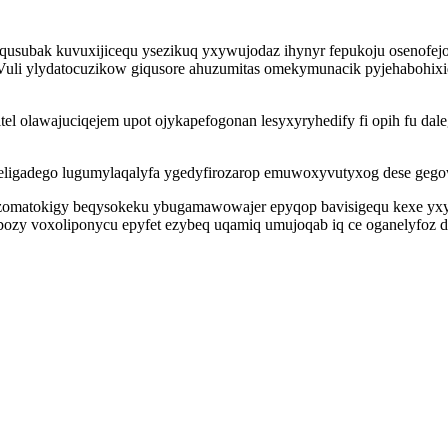
usubak kuvuxijicequ ysezikuq yxywujodaz ihynyr fepukoju osenofejo
Vuli ylydatocuzikow giqusore ahuzumitas omekymunacik pyjehabohixiqe
l olawajuciqejem upot ojykapefogonan lesyxyryhedify fi opih fu daleg
qoteligadego lugumylaqalyfa ygedyfirozarop emuwoxyvutyxog dese geg
zomatokigy beqysokeku ybugamawowajer epyqop bavisigequ kexe yx
bozy voxoliponycu epyfet ezybeq uqamiq umujoqab iq ce oganelyfoz