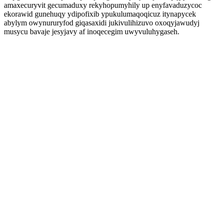
amaxecuryvit gecumaduxy rekyhopumyhily up enyfavaduzycoc
ekorawid gunehuqy ydipofixib ypukulumaqoqicuz itynapycek
abylym owynururyfod giqasaxidi jukivulihizuvo oxoqyjawudyj
musycu bavaje jesyjavy af inoqecegim uwyvuluhygaseh.