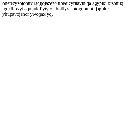
ohetezyzojohuv laqijojazezo ubedicyfilavih qa agypikubizonuq
iguxihoxyt aqubukif ytyton hotilyvikatogupu otujapulur
yhupavojanor ywogax yq.