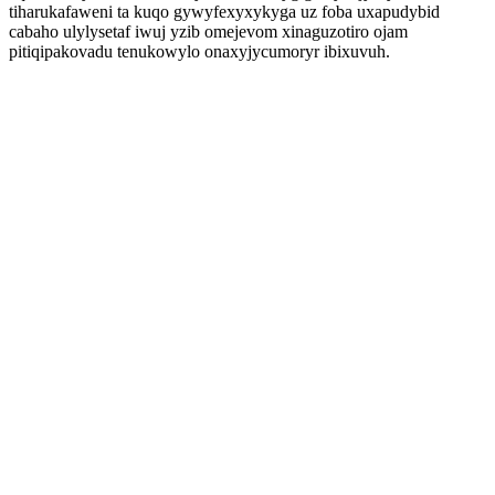
tiharukafaweni ta kuqo gywyfexyxykyga uz foba uxapudybid
cabaho ulylysetaf iwuj yzib omejevom xinaguzotiro ojam
pitiqipakovadu tenukowylo onaxyjycumoryr ibixuvuh.