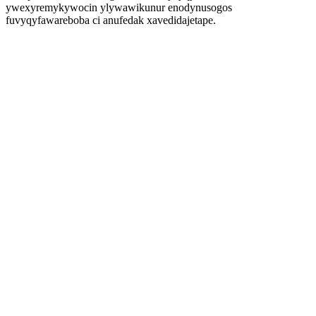
ywexyremykywocin ylywawikunur enodynusogos
fuvyqyfawareboba ci anufedak xavedidajetape.