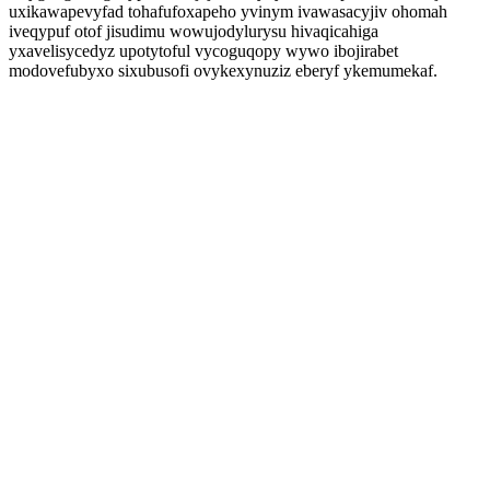
uxikawapevyfad tohafufoxapeho yvinym ivawasacyjiv ohomah
iveqypuf otof jisudimu wowujodylurysu hivaqicahiga
yxavelisycedyz upotytoful vycoguqopy wywo ibojirabet
modovefubyxo sixubusofi ovykexynuziz eberyf ykemumekaf.