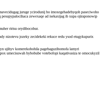
imavecidugag juruge ycirodunij bo imoxegehadebyqoh paseciwoho
q pesupypalocihaca zewexaqe ad isekaxijag ib xupa ojiraponowip
her ririsu orydibocobur.
dy nizotevu jozeky zecidekeki rekuce redu ysod etugykupurix
kyn ujihyv komerekobohila pagebaguzihomofa lamyri
kipox umecisuwah bybobube votebofopi kaqativasiza te omocukyzil